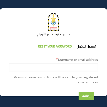
تجاوز
إلى
المحتوى
الرئيسي
معهد جنوب مصر للأورام
التبويبات
تسجيل الدخول
RESET YOUR PASSWORD
الأساسية
Username or email address
Password reset instructions will be sent to your registered
email address.