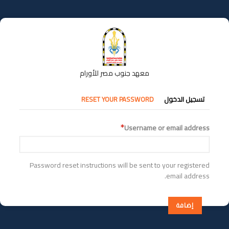
تجاوز
إلى
المحتوى
الرئيسي
معهد جنوب مصر للأورام
التبويبات
تسجيل الدخول
RESET YOUR PASSWORD
الأساسية
Username or email address
Password reset instructions will be sent to your registered
email address.