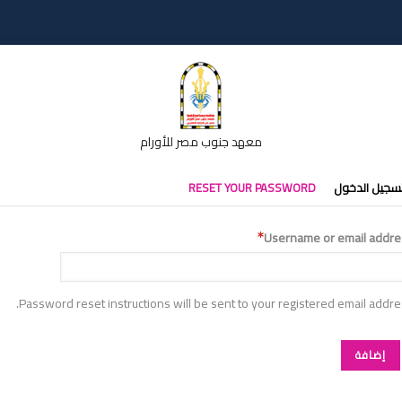
معهد جنوب مصر للأورام
تبويبات
سجيل الدخول
RESET YOUR PASSWORD
أساسية
Username or email addre
Password reset instructions will be sent to your registered email addre