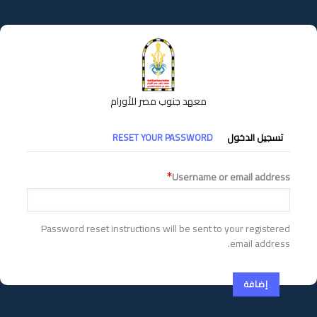
تجاوز
إلى
المحتوى
الرئيسي
معهد جنوب مصر للأورام
التبويبات
تسجيل الدخول
RESET YOUR PASSWORD
الأساسية
Username or email address
Password reset instructions will be sent to your registered
email address.