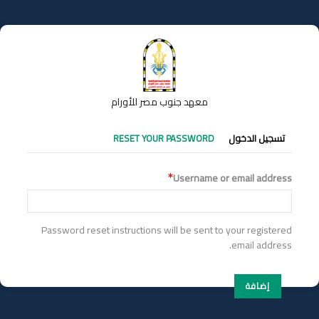
تجاوز
إلى
المحتوى
الرئيسي
معهد جنوب مصر للأورام
التبويبات
تسجيل الدخول
RESET YOUR PASSWORD
الأساسية
Username or email address
Password reset instructions will be sent to your registered
email address.