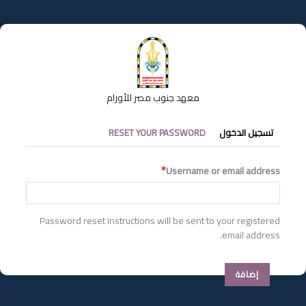
تجاوز
إلى
المحتوى
الرئيسي
معهد جنوب مصر للأورام
التبويبات
تسجيل الدخول
RESET YOUR PASSWORD
الأساسية
Username or email address
Password reset instructions will be sent to your registered
email address.