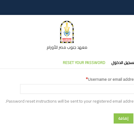
معهد جنوب مصر للأورام
تبويبات
سجيل الدخول
RESET YOUR PASSWORD
أساسية
Username or email addre
Password reset instructions will be sent to your registered email addre