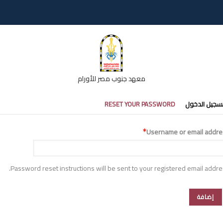
معهد جنوب مصر للأورام
تبويبات
سجيل الدخول
RESET YOUR PASSWORD
أساسية
Username or email addre
Password reset instructions will be sent to your registered email addre