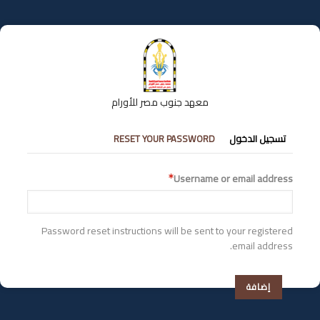
تجاوز
إلى
المحتوى
الرئيسي
معهد جنوب مصر للأورام
التبويبات
تسجيل الدخول
RESET YOUR PASSWORD
الأساسية
Username or email address
Password reset instructions will be sent to your registered
email address.