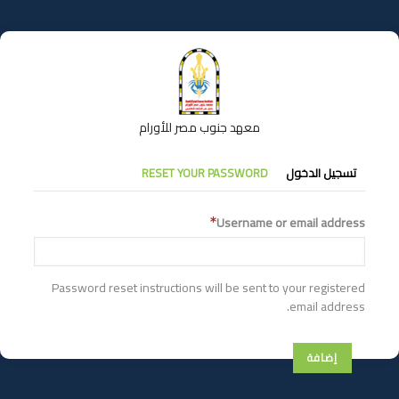
تجاوز
إلى
المحتوى
الرئيسي
معهد جنوب مصر للأورام
التبويبات
تسجيل الدخول
RESET YOUR PASSWORD
الأساسية
Username or email address
Password reset instructions will be sent to your registered
email address.