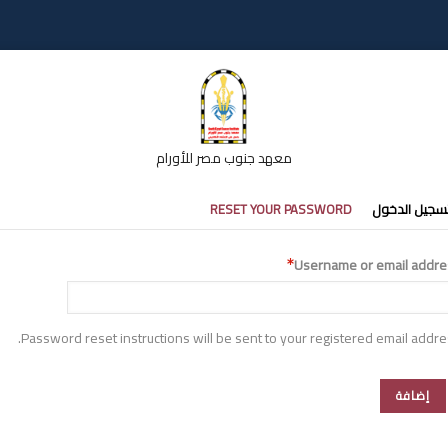
معهد جنوب مصر للأورام
تبويبات
سجيل الدخول
RESET YOUR PASSWORD
أساسية
Username or email addre
Password reset instructions will be sent to your registered email addre