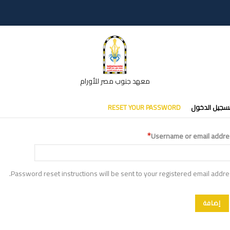
معهد جنوب مصر للأورام
تبويبات
سجيل الدخول
RESET YOUR PASSWORD
أساسية
Username or email addre
Password reset instructions will be sent to your registered email addre