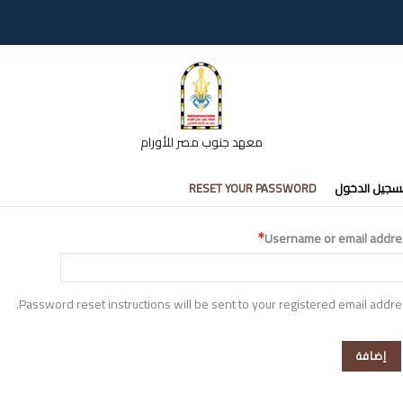
معهد جنوب مصر للأورام
تبويبات
سجيل الدخول
RESET YOUR PASSWORD
أساسية
Username or email addre
Password reset instructions will be sent to your registered email addre