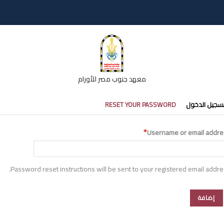
معهد جنوب مصر للأورام
تبويبات
سجيل الدخول
RESET YOUR PASSWORD
أساسية
Username or email addre
Password reset instructions will be sent to your registered email addre