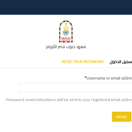
معهد جنوب مصر للأورام
تبويبات
سجيل الدخول
RESET YOUR PASSWORD
أساسية
Username or email addre
Password reset instructions will be sent to your registered email addre