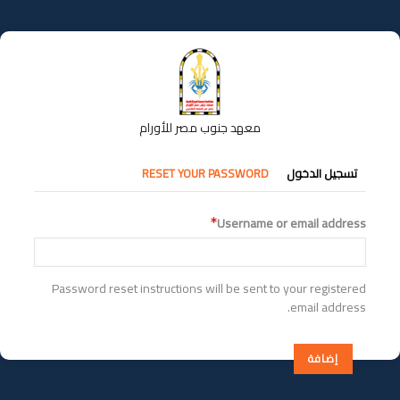
تجاوز
إلى
المحتوى
الرئيسي
معهد جنوب مصر للأورام
التبويبات
تسجيل الدخول
RESET YOUR PASSWORD
الأساسية
Username or email address
Password reset instructions will be sent to your registered
email address.