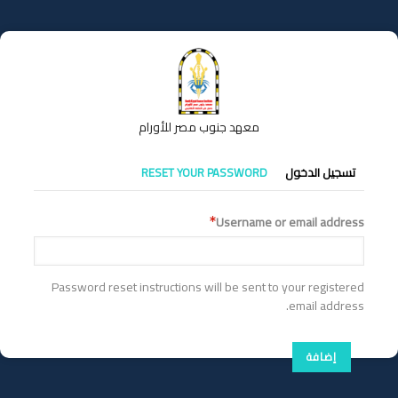
تجاوز
إلى
المحتوى
الرئيسي
معهد جنوب مصر للأورام
التبويبات
تسجيل الدخول
RESET YOUR PASSWORD
الأساسية
Username or email address
Password reset instructions will be sent to your registered
email address.