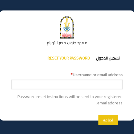
تجاوز
إلى
المحتوى
الرئيسي
معهد جنوب مصر للأورام
التبويبات
تسجيل الدخول
RESET YOUR PASSWORD
الأساسية
Username or email address
Password reset instructions will be sent to your registered
email address.