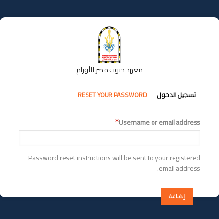
تجاوز
إلى
المحتوى
الرئيسي
معهد جنوب مصر للأورام
التبويبات
تسجيل الدخول
RESET YOUR PASSWORD
الأساسية
Username or email address
Password reset instructions will be sent to your registered
email address.