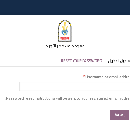
معهد جنوب مصر للأورام
تبويبات
سجيل الدخول
RESET YOUR PASSWORD
أساسية
Username or email addre
Password reset instructions will be sent to your registered email addre