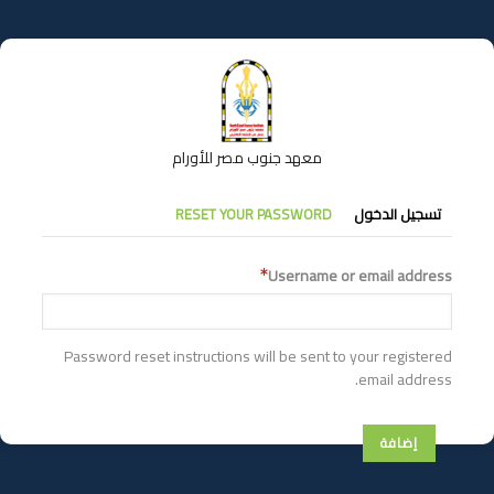
تجاوز
إلى
المحتوى
الرئيسي
معهد جنوب مصر للأورام
التبويبات
تسجيل الدخول
RESET YOUR PASSWORD
الأساسية
Username or email address
Password reset instructions will be sent to your registered
email address.