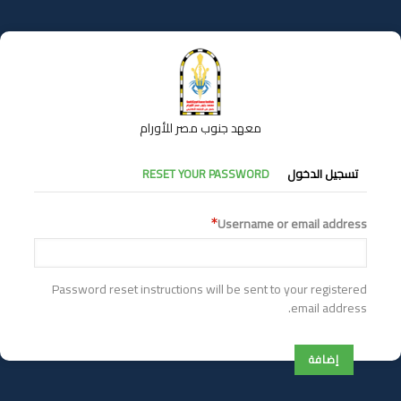
تجاوز
إلى
المحتوى
الرئيسي
معهد جنوب مصر للأورام
التبويبات
تسجيل الدخول
RESET YOUR PASSWORD
الأساسية
Username or email address
Password reset instructions will be sent to your registered
email address.