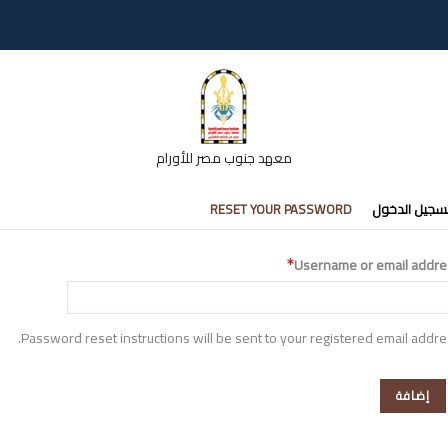
معهد جنوب مصر للأورام
تبويبات
سجيل الدخول
RESET YOUR PASSWORD
أساسية
Username or email addre
Password reset instructions will be sent to your registered email addre