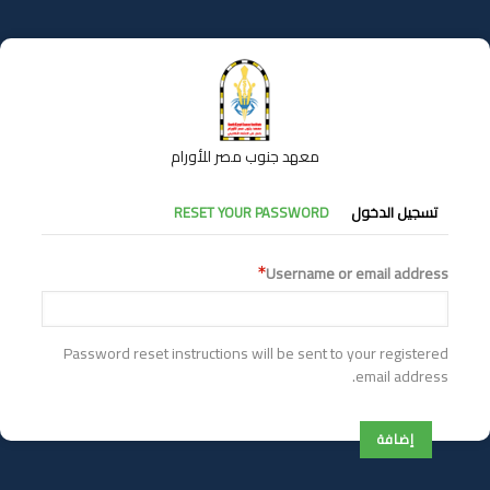
تجاوز
إلى
المحتوى
الرئيسي
معهد جنوب مصر للأورام
التبويبات
تسجيل الدخول
RESET YOUR PASSWORD
الأساسية
Username or email address
Password reset instructions will be sent to your registered
email address.