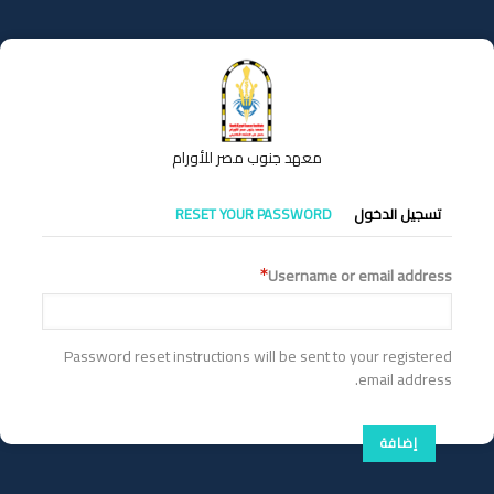
تجاوز
إلى
المحتوى
الرئيسي
معهد جنوب مصر للأورام
التبويبات
تسجيل الدخول
RESET YOUR PASSWORD
الأساسية
Username or email address
Password reset instructions will be sent to your registered
email address.