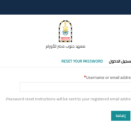
معهد جنوب مصر للأورام
تبويبات
سجيل الدخول
RESET YOUR PASSWORD
أساسية
Username or email addre
Password reset instructions will be sent to your registered email addre