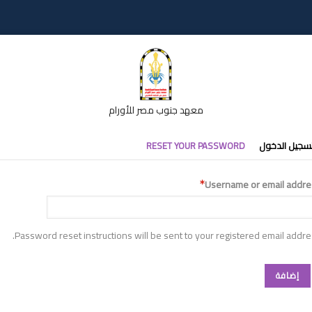
معهد جنوب مصر للأورام
تبويبات
سجيل الدخول
RESET YOUR PASSWORD
أساسية
Username or email addre
Password reset instructions will be sent to your registered email addre