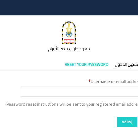
معهد جنوب مصر للأورام
تبويبات
سجيل الدخول
RESET YOUR PASSWORD
أساسية
Username or email addre
Password reset instructions will be sent to your registered email addre