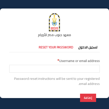
تجاوز
إلى
المحتوى
الرئيسي
معهد جنوب مصر للأورام
التبويبات
تسجيل الدخول
RESET YOUR PASSWORD
الأساسية
Username or email address
Password reset instructions will be sent to your registered
email address.