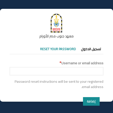
تجاوز
إلى
المحتوى
الرئيسي
معهد جنوب مصر للأورام
التبويبات
تسجيل الدخول
RESET YOUR PASSWORD
الأساسية
Username or email address
Password reset instructions will be sent to your registered
email address.