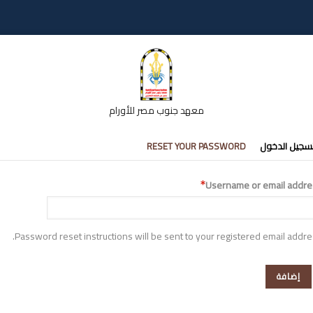
معهد جنوب مصر للأورام
تبويبات
سجيل الدخول
RESET YOUR PASSWORD
أساسية
Username or email addre
Password reset instructions will be sent to your registered email addre