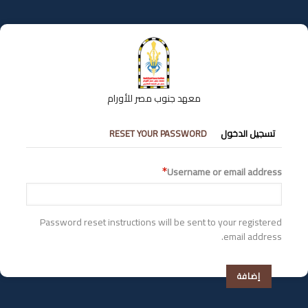
تجاوز
إلى
المحتوى
الرئيسي
معهد جنوب مصر للأورام
التبويبات
تسجيل الدخول
RESET YOUR PASSWORD
الأساسية
Username or email address
Password reset instructions will be sent to your registered
email address.