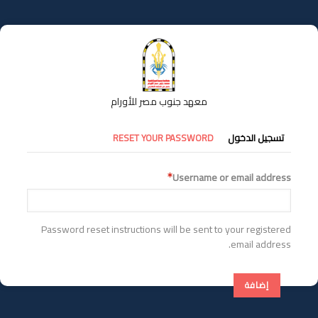
تجاوز
إلى
المحتوى
الرئيسي
معهد جنوب مصر للأورام
التبويبات
تسجيل الدخول
RESET YOUR PASSWORD
الأساسية
Username or email address
Password reset instructions will be sent to your registered
email address.