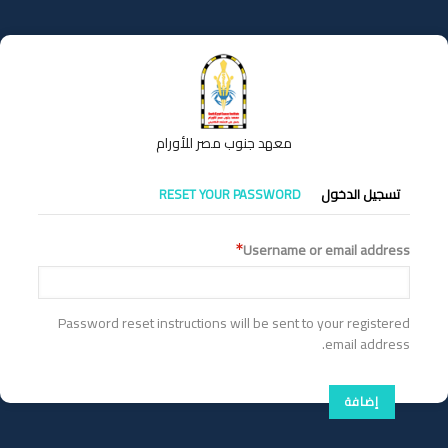
تجاوز
إلى
المحتوى
الرئيسي
معهد جنوب مصر للأورام
التبويبات
تسجيل الدخول
RESET YOUR PASSWORD
الأساسية
Username or email address
Password reset instructions will be sent to your registered
email address.