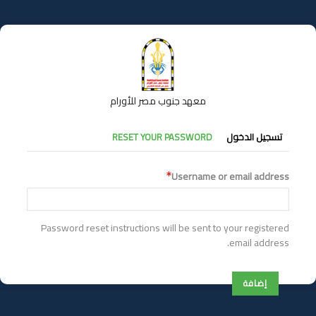
تجاوز
إلى
المحتوى
الرئيسي
معهد جنوب مصر للأورام
التبويبات
تسجيل الدخول
RESET YOUR PASSWORD
الأساسية
Username or email address
Password reset instructions will be sent to your registered
email address.