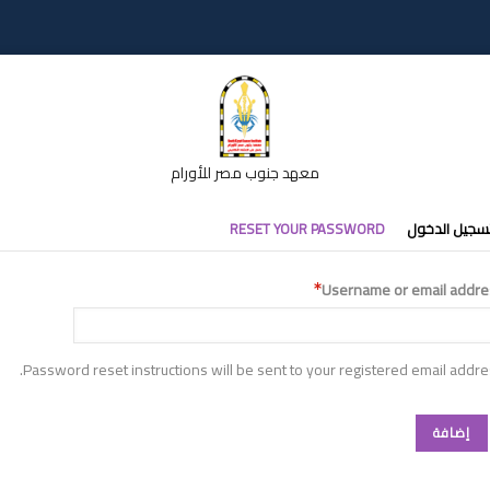
معهد جنوب مصر للأورام
تبويبات
سجيل الدخول
RESET YOUR PASSWORD
أساسية
Username or email addre
Password reset instructions will be sent to your registered email addre