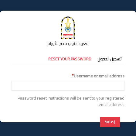
تجاوز
إلى
المحتوى
الرئيسي
معهد جنوب مصر للأورام
التبويبات
تسجيل الدخول
RESET YOUR PASSWORD
الأساسية
Username or email address
Password reset instructions will be sent to your registered
email address.