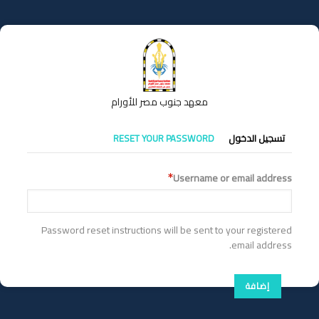
تجاوز
إلى
المحتوى
الرئيسي
معهد جنوب مصر للأورام
التبويبات
تسجيل الدخول
RESET YOUR PASSWORD
الأساسية
Username or email address
Password reset instructions will be sent to your registered
email address.