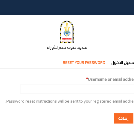
معهد جنوب مصر للأورام
تبويبات
سجيل الدخول
RESET YOUR PASSWORD
أساسية
Username or email addre
Password reset instructions will be sent to your registered email addre