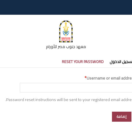
معهد جنوب مصر للأورام
تبويبات
سجيل الدخول
RESET YOUR PASSWORD
أساسية
Username or email addre
Password reset instructions will be sent to your registered email addre