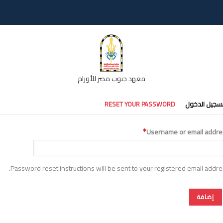
معهد جنوب مصر للأورام
تبويبات
سجيل الدخول
RESET YOUR PASSWORD
أساسية
Username or email addre
Password reset instructions will be sent to your registered email addre