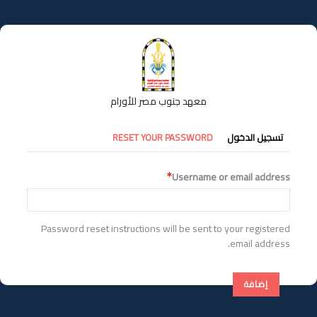
تجاوز
إلى
المحتوى
الرئيسي
معهد جنوب مصر للأورام
التبويبات
تسجيل الدخول
RESET YOUR PASSWORD
الأساسية
Username or email address
Password reset instructions will be sent to your registered
email address.