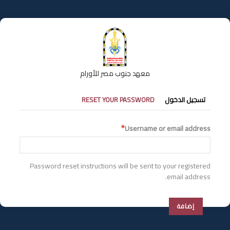
تجاوز
إلى
المحتوى
الرئيسي
معهد جنوب مصر للأورام
التبويبات
تسجيل الدخول
RESET YOUR PASSWORD
الأساسية
Username or email address
Password reset instructions will be sent to your registered
email address.