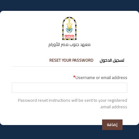
تجاوز
إلى
المحتوى
الرئيسي
معهد جنوب مصر للأورام
التبويبات
تسجيل الدخول
RESET YOUR PASSWORD
الأساسية
Username or email address
Password reset instructions will be sent to your registered
email address.