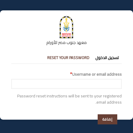
تجاوز
إلى
المحتوى
الرئيسي
معهد جنوب مصر للأورام
التبويبات
تسجيل الدخول
RESET YOUR PASSWORD
الأساسية
Username or email address
Password reset instructions will be sent to your registered
email address.