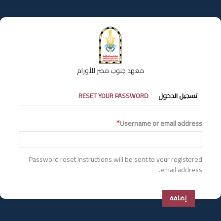
تجاوز
إلى
المحتوى
الرئيسي
معهد جنوب مصر للأورام
التبويبات
تسجيل الدخول
RESET YOUR PASSWORD
الأساسية
Username or email address
Password reset instructions will be sent to your registered
email address.