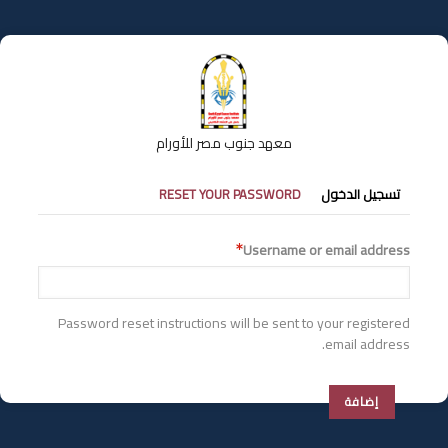
تجاوز
إلى
المحتوى
الرئيسي
معهد جنوب مصر للأورام
التبويبات
تسجيل الدخول
RESET YOUR PASSWORD
الأساسية
Username or email address
Password reset instructions will be sent to your registered
email address.