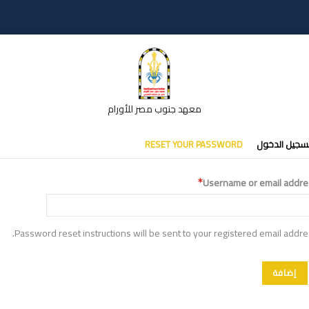
معهد جنوب مصر للأورام
تبويبات
سجيل الدخول
RESET YOUR PASSWORD
أساسية
Username or email addre
Password reset instructions will be sent to your registered email addre