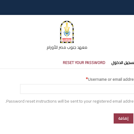
معهد جنوب مصر للأورام
تبويبات
سجيل الدخول
RESET YOUR PASSWORD
أساسية
Username or email addre
Password reset instructions will be sent to your registered email addre