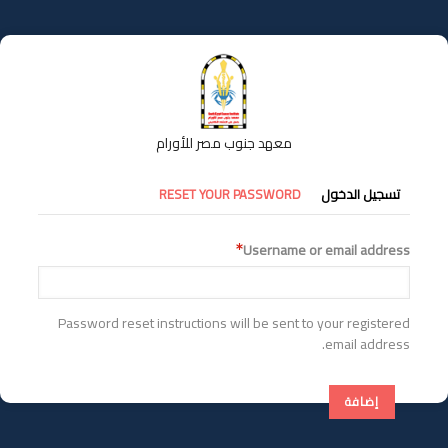
تجاوز
إلى
المحتوى
الرئيسي
معهد جنوب مصر للأورام
التبويبات
تسجيل الدخول
RESET YOUR PASSWORD
الأساسية
Username or email address
Password reset instructions will be sent to your registered
email address.